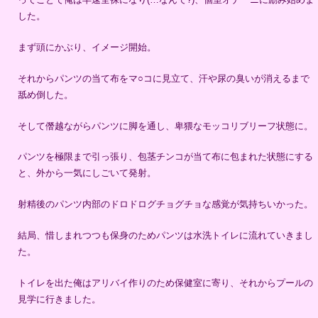
した。
まず頭にかぶり、イメージ開始。
それからパンツの当て布をマ○コに見立て、汗や尿の臭いが消えるまで
舐め倒した。
そして僭越ながらパンツに脚を通し、卑猥なモッコリブリーフ状態に。
パンツを極限まで引っ張り、包茎チンコが当て布に包まれた状態にする
と、外から一気にしごいて発射。
射精後のパンツ内部のドロドログチョグチョな感覚が気持ちいかった。
結局、惜しまれつつも保身のためパンツは水洗トイレに流れていきまし
た。
トイレを出た俺はアリバイ作りのため保健室に寄り、それからプールの
見学に行きました。