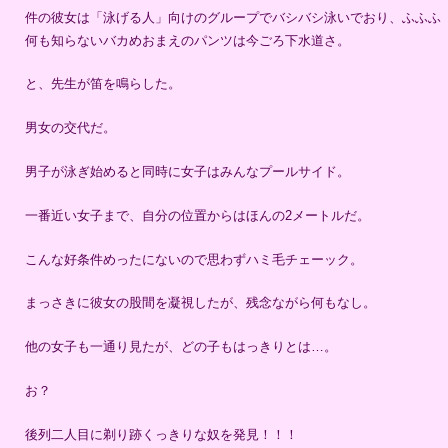
件の彼女は「泳げる人」向けのグループでバシバシ泳いでおり、ふふふ
何も知らないバカめおまえのパンツは今ごろ下水道さ。
と、先生が笛を鳴らした。
男女の交代だ。
男子が泳ぎ始めると同時に女子はみんなプールサイド。
一番近い女子まで、自分の位置からはほんの2メートルだ。
こんな好条件めったにないので思わずハミ毛チェーック。
まっさきに彼女の股間を凝視したが、残念ながら何もなし。
他の女子も一通り見たが、どの子もはっきりとは…。
お？
後列二人目に剃り跡くっきりな奴を発見！！！