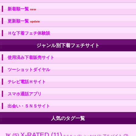
新着順一覧
new
更新順一覧
update
Ｈな下着フェチ体験談
ジャンル別下着フェチサイト
使用済み下着販売サイト
ツーショットダイヤル
テレビ電話Ｈサイト
スマホ通話アプリ
出会い・ＳＮＳサイト
人気のタグ一覧
X-RATED
(11)
JK
(5)
アルバイト
(2)