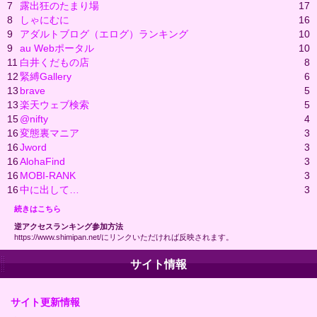
7
露出狂のたまり場
17
8
しゃにむに
16
9
アダルトブログ（エログ）ランキング
10
9
au Webポータル
10
11
白井くだもの店
8
12
緊縛Gallery
6
13
brave
5
13
楽天ウェブ検索
5
15
@nifty
4
16
変態裏マニア
3
16
Jword
3
16
AlohaFind
3
16
MOBI-RANK
3
16
中に出して…
3
続きはこちら
逆アクセスランキング参加方法
https://www.shimipan.net/にリンクいただければ反映されます。
サイト情報
サイト更新情報