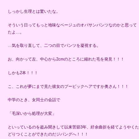
しっかし生理とは驚いたな。
そういう日ってもっと地味なベージュのオバサンパンツなのかと思って
たよ…。
…気を取り直して、二つの目でパンツを凝視する。
お、向かって左、中心から2cmのところに縮れた毛を発見！！！
しかも2本！！！
こ、これが夢にまで見た彼女のプービックヘアですか奥さん！！！
中学のとき、女同士の会話で
「毛深いから処理が大変」
といっているのを盗み聞きして以来苦節3年、紆余曲折を経てようやくた
どりつくことができたのだジパングへ！！！