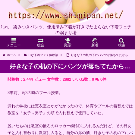
汚れ、染みつきパンツ、使用済み下着が好きでたまらない下着フェチ
の溜まり場
メニュー
総合
殿堂
新着
検索
ホーム
>
Ｈな下着フェチ体験談
>
好きな子の机の下にパンツが落ちてたから…
好きな子の机の下にパンツが落ちてたから…
閲覧数：2,444 ビュー
文字数：2882
いいね数：
0
0件
3年前、高2の時のプール授業。
漏れの学校には更衣室とかがなかったので、体育やプールの着替えでは
教室を「女子→男子」の順で入れ替えで使用していた。
脱いだものは教室の後ろのロッカー(鍵付)に入れるんだけど、その日女
子と入れ替わりに教室に入ると、自分の席の隣、好きな子の机の下にパ