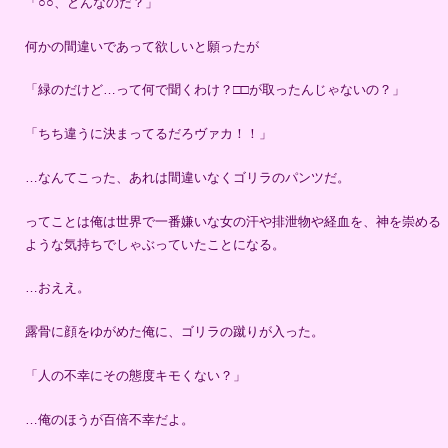
「○○、どんなのだ？」
何かの間違いであって欲しいと願ったが
「緑のだけど…って何で聞くわけ？□□が取ったんじゃないの？」
「ちち違うに決まってるだろヴァカ！！」
…なんてこった、あれは間違いなくゴリラのパンツだ。
ってことは俺は世界で一番嫌いな女の汗や排泄物や経血を、神を崇める
ような気持ちでしゃぶっていたことになる。
…おええ。
露骨に顔をゆがめた俺に、ゴリラの蹴りが入った。
「人の不幸にその態度キモくない？」
…俺のほうが百倍不幸だよ。