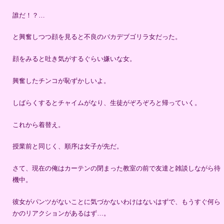
誰だ！？…
と興奮しつつ顔を見ると不良のバカデブゴリラ女だった。
顔をみると吐き気がするぐらい嫌いな女。
興奮したチンコが恥ずかしいよ。
しばらくするとチャイムがなり、生徒がぞろぞろと帰っていく。
これから着替え。
授業前と同じく、順序は女子が先だ。
さて、現在の俺はカーテンの閉まった教室の前で友達と雑談しながら待
機中。
彼女がパンツがないことに気づかないわけはないはずで、もうすぐ何ら
かのリアクションがあるはず…。