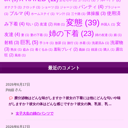
おもちゃ
(1)
ぶっかけ
(1)
パンティ
(4)
オナクラ
(1)
クロッチ
(1)
ショーツ
(1)
ジャージ
(1)
ブラジャー
ブルマ
(4)
使用済
体操服
(3)
(1)
ホームステイ
(1)
マン汁
(1)
三十路
(1)
変態
(39)
み下着
(4)
女
匂い
(2)
友達
(2)
同僚
(1)
外国人
(1)
姉の下着
(23)
友達
(4)
妻
(1)
妻の下着
(1)
姉の友達
(1)
娘
(1)
巨乳
(5)
射精
(3)
洗濯物
手コキ
(1)
放尿
(1)
旅行
(1)
水着
(1)
洗濯済み
(1)
(3)
羞恥プレイ
(2)
露出
熟女
(1)
盗み
(1)
着ぐるみ
(1)
義妹
(1)
銭湯
(1)
隣人
(1)
狂
(2)
風俗
(1)
最近のコメント
2026年6月17日
jhjgjjj さん
膣分泌物はどんな味がしますか？彼女の下着には他にどんな匂いや味
がしますか？彼女の体はどんな感じですか？彼女の胸、乳首、乳 ...
女子大生の姉のパンツで
2026年6月17日